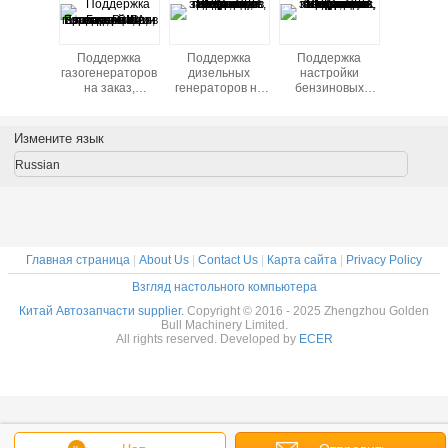
ния
Поддержка
Поддержка
Поддержка
Мотор
одства
газогенераторов
дизельных
настройки
Мощны
ктуальных
на заказ,
генераторов на
бензиновых
долгов
 булочек
поставщик с
заказ, поставщик
генераторов,
автозап
зы и
завода, США,
с завода, США,
поставщик с
дл
ьтоу
Европа, Россия,
Европа, Россия,
завода, США,
электром
Измените язык
Горячие продажи
Горячие продажи
Европа, Россия,
по дост
в Юго-Восточной
в Юго-Восточной
Горячие продажи
цен
Russian
Азии
Азии
в Юго-Восточной
Азии
Главная страница
|
About Us
|
Contact Us
|
Карта сайта
|
Privacy Policy
Взгляд настольного компьютера
Китай Автозапчасти supplier.
Copyright © 2016 - 2025 Zhengzhou Golden
Bull Machinery Limited.
All rights reserved. Developed by
ECER