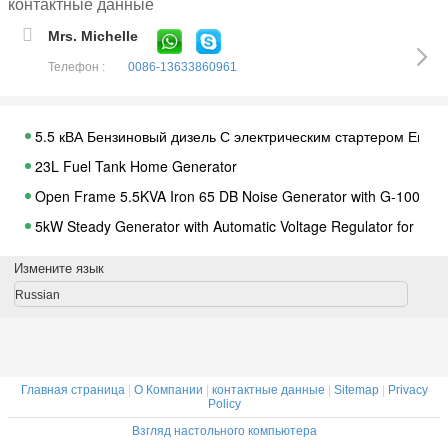
контактные данные
Mrs. Michelle
Телефон :
0086-13633860961
5.5 кВА Бензиновый дизель С электрическим стартером Емкос
23L Fuel Tank Home Generator
Open Frame 5.5KVA Iron 65 DB Noise Generator with G-1000 Bru
5kW Steady Generator with Automatic Voltage Regulator for Ext
Box Type Color Change Generator for Structural Style Requirem
Измените язык
High integration energy storage integrated cabinFind the Perfect
Russian
Compact Open Frame Portable 5.5kva 3000rpm Gasoline Genera
Industrial Iron Generator Equip Iron Single/III Phase Box Type A
Мощность 5 кВт бензиновый генератор 23 л топливная емкост
Главная страница
|
О Компании
|
контактные данные
|
Sitemap
|
Privacy
G-1000 Generator with Electronic Speed Control and Automatic O
Policy
Взгляд настольного компьютера
5.5 кВА Портативный Бензиновый Генератор с Автоматическо