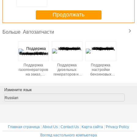
Продолжать
Автозапчасти
Больше
ния
Поддержка
Поддержка
Поддержка
Мотор
одства
газогенераторов
дизельных
настройки
Мощны
ктуальных
на заказ,
генераторов на
бензиновых
долгов
 булочек
поставщик с
заказ, поставщик
генераторов,
автозап
зы и
завода, США,
с завода, США,
поставщик с
дл
ьтоу
Европа, Россия,
Европа, Россия,
завода, США,
электром
Измените язык
Горячие продажи
Горячие продажи
Европа, Россия,
по дост
в Юго-Восточной
в Юго-Восточной
Горячие продажи
цен
Russian
Азии
Азии
в Юго-Восточной
Азии
Главная страница
|
About Us
|
Contact Us
|
Карта сайта
|
Privacy Policy
Взгляд настольного компьютера