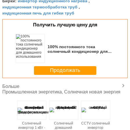
инвертор индукционного нагрева
Бирки:
,
индукционная термообработка труб
,
индукционная печь для гибки труб
Получить лучшую цену для
100% постоянного тока
солнечный кондиционер для
домашнего использования
Продолжать
Больше
Промышленная энергетика, Солнечная новая энергия
 Вт 20 Вт
Солнечный
Солнечный
CCTV солнечный
Солне
.250 Вт
инвертор 1 кВт -
домашний
инвертор
инвертор