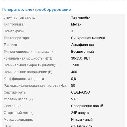
Генератор, электрооборудование
структурный стиль:
Тип коробки
Тип топлива:
Метан
Номер фазы:
3
Тип генератора:
Синхронная машина
Топливо:
Лэндфилл-газ
Тип регулирования напряжения:
Бесщеточный
номинальная мощность (кВт):
30-150+КВт
Номинальная скорость (об/мин):
1500
Номинальное напряжение (В):
400
Коэффициент мощности:
0,8
Расклассифицированная частота (Hz):
50
Сертификаты:
CE/EPA/ISO
Уровень изоляции:
ЧАС
Состояние:
Совершенно новый
Стартовый метод:
24В запуск
Метод зажигания:
Индуктивный
Шум:
(дБА)/7м ≤75